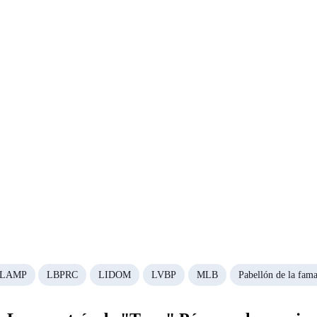
LAMP
LBPRC
LIDOM
LVBP
MLB
Pabellón de la fam