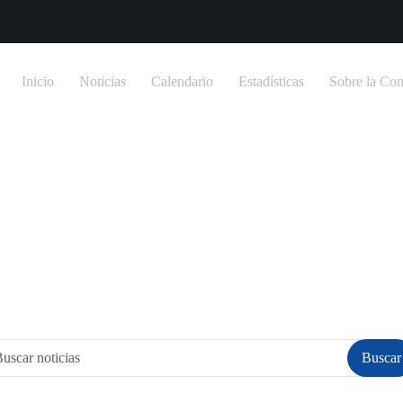
Inicio
Noticias
Calendario
Estadísticas
Sobre la Con
Inicio
/
Noticias
ias de la Serie del 
Buscar