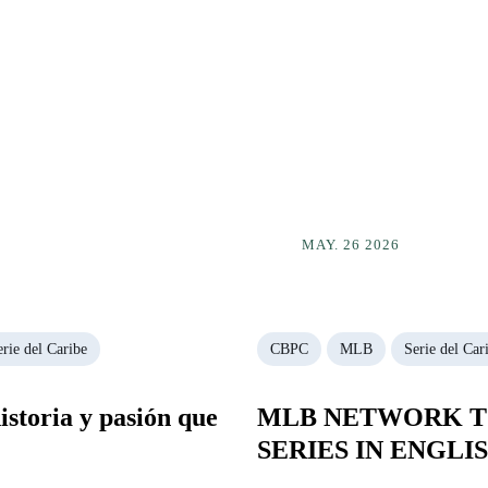
MAY. 26 2026
erie del Caribe
CBPC
MLB
Serie del Car
istoria y pasión que
MLB NETWORK TO
SERIES IN ENGLI
FEBRUARY 1ST