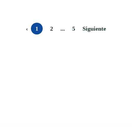
‹
1
2
...
5
Siguiente